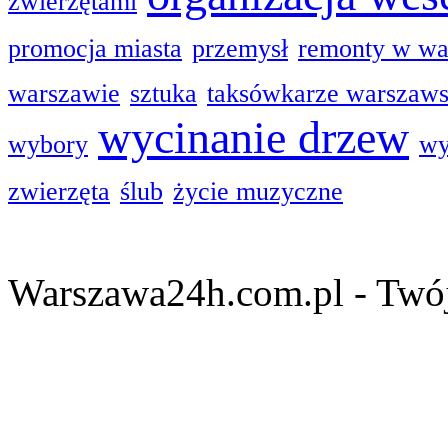
zwierzętami
promocja miasta
przemysł
remonty w wa
warszawie
sztuka
taksówkarze warszaw
wycinanie drzew
wybory
wy
zwierzęta
ślub
życie muzyczne
Warszawa24h.com.pl - Twój