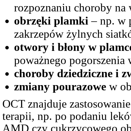
rozpoznaniu choroby na 
obrzęki plamki
– np. w 
zakrzepów żylnych siatk
otwory i błony w plamc
poważnego pogorszenia 
choroby dziedziczne i 
zmiany pourazowe
w obr
OCT znajduje zastosowanie
terapii, np. po podaniu le
AMD czy cukrzycowego obr