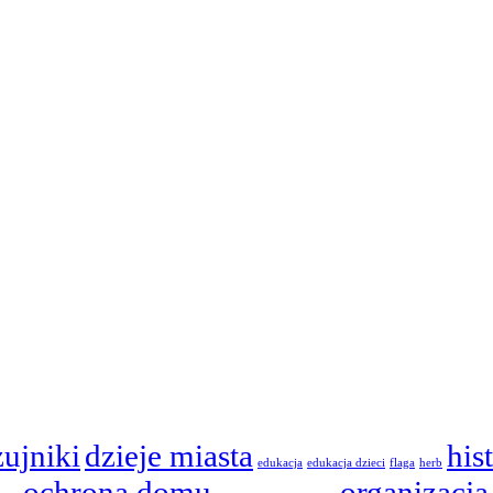
zujniki
dzieje miasta
his
edukacja
edukacja dzieci
flaga
herb
ochrona domu
organizacja