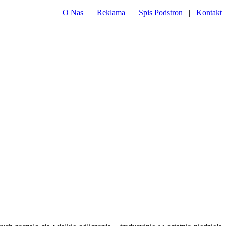
O Nas
|
Reklama
|
Spis Podstron
|
Kontakt