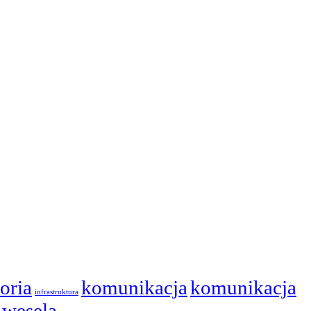
toria
komunikacja
komunikacja
infrastruktura
 wesela