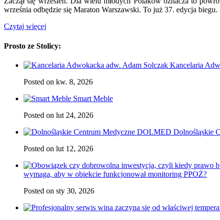
Zaczął się wrzesień. Dla wielu młodych Polaków oznacza to powrót do
września odbędzie się Maraton Warszawski. To już 37. edycja biegu. 
Czytaj więcej
Prosto ze Stolicy:
Kancelaria Ad
Posted on kw. 8, 2026
Smart Meble
Posted on lut 24, 2026
Dolnośląskie
Posted on lut 12, 2026
wymaga, aby w obiekcie funkcjonował monitoring PPOŻ?
Posted on sty 30, 2026