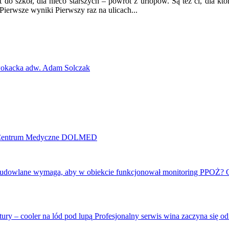
 szkół, dla nieco starszych – powrót z urlopów. Są też ci, dla który
Pierwsze wyniki Pierwszy raz na ulicach...
wokacka adw. Adam Solczak
 Centrum Medyczne DOLMED
Profesjonalny serwis wina zaczyna się od