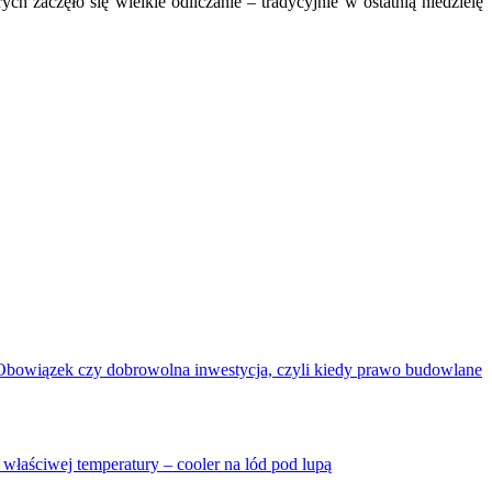
ch zaczęło się wielkie odliczanie – tradycyjnie w ostatnią niedzielę
Obowiązek czy dobrowolna inwestycja, czyli kiedy prawo budowlane
 właściwej temperatury – cooler na lód pod lupą