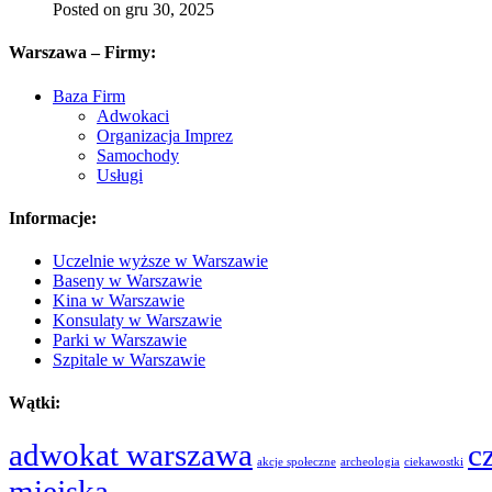
Posted on gru 30, 2025
Warszawa – Firmy:
Baza Firm
Adwokaci
Organizacja Imprez
Samochody
Usługi
Informacje:
Uczelnie wyższe w Warszawie
Baseny w Warszawie
Kina w Warszawie
Konsulaty w Warszawie
Parki w Warszawie
Szpitale w Warszawie
Wątki:
adwokat warszawa
c
akcje społeczne
archeologia
ciekawostki
miejska