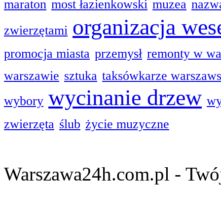
maraton
most łazienkowski
muzea
nazwa
organizacja wes
zwierzętami
promocja miasta
przemysł
remonty w wa
warszawie
sztuka
taksówkarze warszaw
wycinanie drzew
wybory
wy
zwierzęta
ślub
życie muzyczne
Warszawa24h.com.pl - Twój