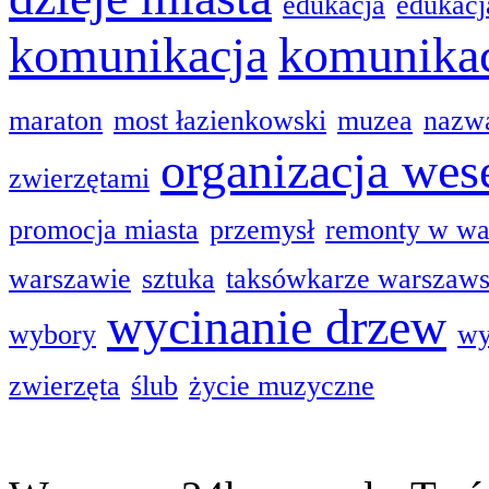
edukacja
edukacj
komunikacja
komunikac
maraton
most łazienkowski
muzea
nazwa
organizacja wes
zwierzętami
promocja miasta
przemysł
remonty w wa
warszawie
sztuka
taksówkarze warszaw
wycinanie drzew
wybory
wy
zwierzęta
ślub
życie muzyczne